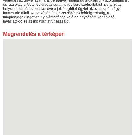
végleges az ügyfél számára, beleértve ingatlanügynökségünk szolgáltatásait
és jutalékát is. Vétel és eladás során teljes körű szolgáltatást nyújtunk az
helyszíni felmérésektől kezdve a jelzáloghitel-ügylet okleveles pénzügyi
tanácsadó általi szervezésén át, a szerződések feldolgozásáig, a
tulajdonjogok ingatlan-nyilvántartásba való bejegyzésére vonatkozó
javaslatokig és az ingatlan átruházásáig.
Megrendelés a térképen