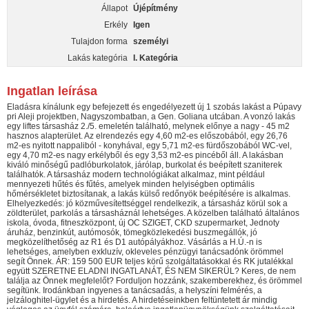
Állapot
Újépítmény
Erkély
Igen
Tulajdon forma
személyi
Lakás kategória
I. Kategória
Ingatlan leírása
Eladásra kínálunk egy befejezett és engedélyezett új 1 szobás lakást a Púpavy
pri Aleji projektben, Nagyszombatban, a Gen. Goliana utcában. A vonzó lakás
egy liftes társasház 2./5. emeletén található, melynek előnye a nagy - 45 m2
hasznos alapterület. Az elrendezés egy 4,60 m2-es előszobából, egy 26,76
m2-es nyitott nappaliból - konyhával, egy 5,71 m2-es fürdőszobából WC-vel,
egy 4,70 m2-es nagy erkélyből és egy 3,53 m2-es pincéből áll. A lakásban
kiváló minőségű padlóburkolatok, járólap, burkolat és beépített szaniterek
találhatók. A társasház modern technológiákat alkalmaz, mint például
mennyezeti hűtés és fűtés, amelyek minden helyiségben optimális
hőmérsékletet biztosítanak, a lakás külső redőnyök beépítésére is alkalmas.
Elhelyezkedés: jó közművesítettséggel rendelkezik, a társasház körül sok a
zöldterület, parkolás a társasháznál lehetséges. A közelben található általános
iskola, óvoda, fitneszközpont, új OC SZIGET, CKD szupermarket, Jednoty
áruház, benzinkút, autómosók, tömegközlekedési buszmegállók, jó
megközelíthetőség az R1 és D1 autópályákhoz. Vásárlás a H.Ú.-n is
lehetséges, amelyben exkluzív, okleveles pénzügyi tanácsadónk örömmel
segít Önnek. ÁR: 159 500 EUR teljes körű szolgáltatásokkal és RK jutalékkal
együtt SZERETNE ELADNI INGATLANÁT, ÉS NEM SIKERÜL? Keres, de nem
találja az Önnek megfelelőt? Forduljon hozzánk, szakemberekhez, és örömmel
segítünk. Irodánkban ingyenes a tanácsadás, a helyszíni felmérés, a
jelzáloghitel-ügylet és a hirdetés. A hirdetéseinkben feltüntetett ár mindig