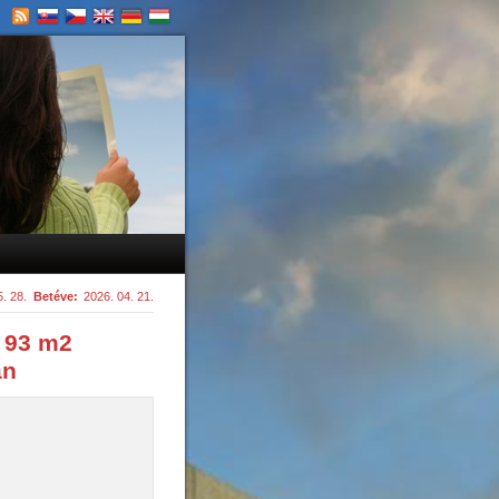
. 28.
Betéve:
2026. 04. 21.
 93 m2
an