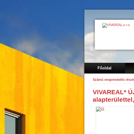
Főoldal
Számú megrendelés részle
VIVAREAL* ÚJ
alapterülette