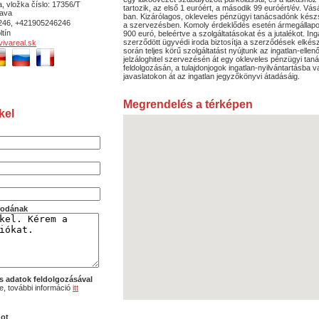
, vložka číslo: 17356/T
tartozik, az első 1 euróért, a második 99 euróért/év. Vás
ava
ban. Kizárólagos, okleveles pénzügyi tanácsadónk kész
246, +421905246246
a szervezésben. Komoly érdeklődés esetén ármegállapo
ltín
900 euró, beleértve a szolgáltatásokat és a jutalékot. 
szerződött ügyvédi iroda biztosítja a szerződések elkész
ivareal.sk
során teljes körű szolgáltatást nyújtunk az ingatlan-elle
jelzáloghitel szervezésén át egy okleveles pénzügyi tan
feldolgozásán, a tulajdonjogok ingatlan-nyilvántartásba
javaslatokon át az ingatlan jegyzőkönyvi átadásáig.
Megrendelés a térképen
kel
irodának
s adatok feldolgozásával
, további információ
itt
dot