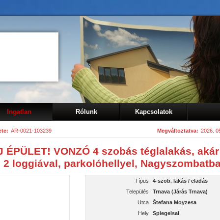
Ingatlan
Rólunk
Kapcsolatok
te:
AR-0021-103239
Megváltoztatva:
2026. 05
 ÉPÜLET! VONZÓ 4 szobás téglalakás, akár
l, 2 loggiával, parkolóhellyel, Nagyszombatb
Típus
4-szob. lakás / eladás
Település
Trnava (Járás Trnava)
Utca
Štefana Moyzesa
Hely
Spiegelsal