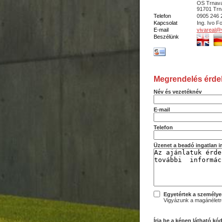
OS Trnava
91701 Trn
Telefon
0905 246 
Kapcsolat
Ing. Ivo Fo
E-mail
vivareal@v
Beszélünk
Megrendelés érde
Név és vezetéknév
E-mail
Telefon
Üzenet a beadó ingatlan 
Egyetértek a személye
Vigyázunk a magánéletre
Írja be a képen látható kó