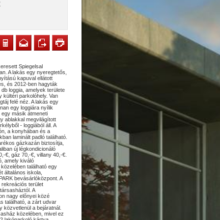
R
eresett Spiegelsal
. A lakás egy nyeregtetős,
nyítású kapuval ellátott
tes, és 2012-ben hagyták
2 db loggia, amelyek területe
 kültéri parkolóhely. Van
gtáj felé néz. A lakás egy
nan egy loggiára nyílik
s egy másik átmeneti
y ablakkal megvilágított
lyből - loggiából áll. A
són, a konyhában és a
ban laminált padló található.
arékos gázkazán biztosítja,
iban új légkondicionáló
,-€, gáz 70,-€, villany 40,-€.
ó, amely kiváló
 közelében található egy
 általános iskola,
 PARK bevásárlóközpont. A
rekreációs terület
társasháztól. A
on nagy előnyei közé
s található, a zárt udvar
y közvetlenül a bejáratnál.
sasház közelében, mivel ez
2 lakóparkoló kártya