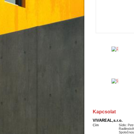
Kapcsolat
VIVAREAL,s.r.o.
Cím
Sídlo: Pet
Radlinské
Spoločnos