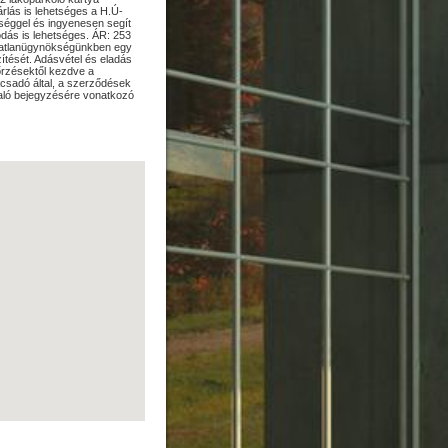
árlás is lehetséges a H.Ú-
séggel és ingyenesen segít
dás is lehetséges. ÁR: 253
Ingatlanügynökségünkben egy
ítését. Adásvétel és eladás
nőrzésektől kezdve a
ácsadó által, a szerződések
 való bejegyzésére vonatkozó