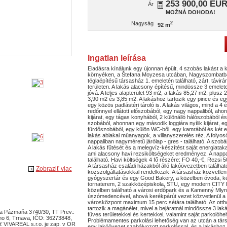
253 900,00 EU
Ár
MOŽNÁ DOHODA!
Nagyság
2
92 m
Ingatlan leírása
Eladásra kínálunk egy újonnan épült, 4 szobás lakást a k
környéken, a Štefana Moyzesa utcában, Nagyszombatban
téglaépítésű társasház 1. emeletén található, zárt, távirá
területen. A lakás alacsony építésű, mindössze 3 emele
jóvá. A teljes alapterület 93 m2, a lakás 85,27 m2, plusz 
3,90 m2 és 3,85 m2. A lakáshoz tartozik egy pince és egy
egy közös padlástéri tároló is. A lakás világos, mind a 4 é
redőnnyel ellátott előszobából, egy nagy nappaliból, ahon
kijárat, egy tágas konyhából, 2 különálló hálószobából é
szobából, ahonnan egy második loggiára nyílik kijárat, eg
fürdőszobából, egy külön WC-ből, egy kamrából és két erké
lakás ablakai műanyagok, a villanyszerelés réz. A folyo
nappaliban nagyméretű járólap - gres - található. A szobák
A lakás fűtését és a melegvíz-készítést saját energiatak
ami alacsony havi rezsiköltségeket eredményez. A nappal
található. Havi költségek 4 fő részére: FO 40,-€, Rezsi 50
A társasház családi házakból álló lakóövezetben találhat
Zobraziť viac
közszolgáltatásokkal rendelkezik. A társasház közvetlen
gyógyszertár és egy Good Bakery, a közelben óvoda, két
tornaterem, 2 szakközépiskola, STU, egy modern CITY
közelben található a városi erdőpark és a Kamenný Mlyn 
úszómedencével, ahová kerékpárút vezet közvetlenül a 
városközpont maximum 15 perc sétára található. Az otth
tartozik a magánélet, mivel a bejáratnál mindössze 3 laká
ra Pázmaňa 3740/30, TT Prev.:
füves területekkel és kertekkel, valamint saját parkolóhel
ho 6, Trnava, IČO: 36273848,
Problémamentes parkolási lehetőség van az utcán a tár
ť VIVAREAL s.r.o. je zap. v OR
egy lakóövezet szabályozott parkolással, és a lakáshoz 